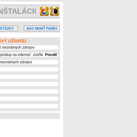
NŠTALÁCII
OVÝ UŽÍVATEĽ :
z neznámych zdrojov
prístup na internet : zvoľte
Povoliť
neznámych zdrojov