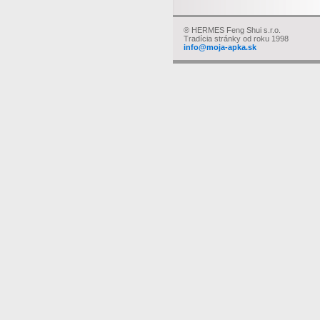
®
HERMES Feng Shui s.r.o.
Tradícia stránky od roku 1998
info@moja-apka.sk