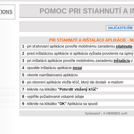
POMOC PRI STIAHNUTÍ A I
TIONS
PRI STIAHNUTÍ A INŠTALÁCII APLIKÁCIE - N
1
- pri sťahovaní aplikácie povoľte mobilnému zariadeniu
stiahnutie
2
- pred inštaláciou aplikácie si aplikácia vyžiada povolenie na úplný 
3
- pri inštalácii aplikácie povoľte mobilnému zariadeniu
inštaláciu
z 
4
- spustite inštaláciu aplikácie
instal
5
- otvorte nainštalovanú aplikáciu
6
- po otvorení aplikácie vložte kľúč, ktorý ste dostali e-mailom
7
-
kliknite na klikátko
"Potvrdiť vložený kľúč"
8
- vyplňte požadované vstupné údaje
9
-
kliknite na klikátko
"OK"
Aplikácia sa spustí
Vydavateľ : ® HERMES soft