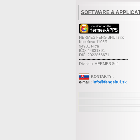
SOFTWARE & APPLICA
HERMES FENG SHUI s.r.o.
Koceľova 1105/1
94901 Nitra
IČO: 44831391
DIČ: 2022856671
---------------------------------------
Division: HERMES Soft
KONTAKTY :
info@fengshui.sk
e-mail :