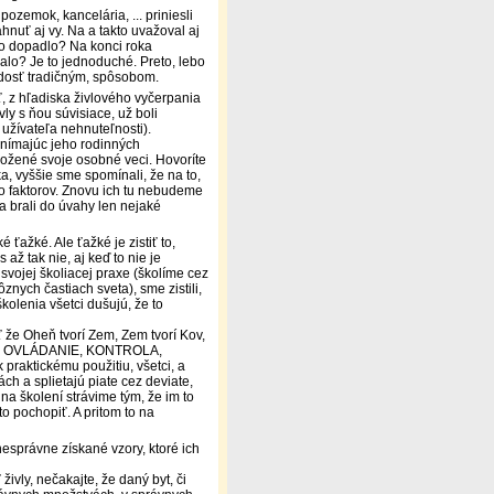
zemok, kancelária, ... priniesli
hnuť aj vy. Na a takto uvažoval aj
 to dopadlo? Na konci roka
dialo? Je to jednoduché. Preto, lebo
y dosť tradičným, spôsobom.
ť, z hľadiska živlového vyčerpania
vly s ňou súvisiace,
už boli
užívateľa nehnuteľnosti).
vynímajúc jeho rodinných
ložené svoje osobné veci. Hovoríte
a, vyššie sme spomínali, že na to,
ro faktorov. Znovu ich tu nebudeme
 brali do úvahy len nejaké
 ťažké. Ale ťažké je zistiť to,
až tak nie, aj keď to nie je
 svojej školiacej praxe (školíme cez
znych častiach sveta), sme zistili,
kolenia všetci dušujú, že
to
že Oheň tvorí Zem, Zem tvorí Kov,
ORBA, OVLÁDANIE, KONTROLA,
raktickému použitiu, všetci, a
ch a splietajú piate cez deviate,
na školení strávime tým, že im to
o pochopiť. A pritom to na
esprávne získané vzory, ktoré ich
živly, nečakajte,
že daný byt, či