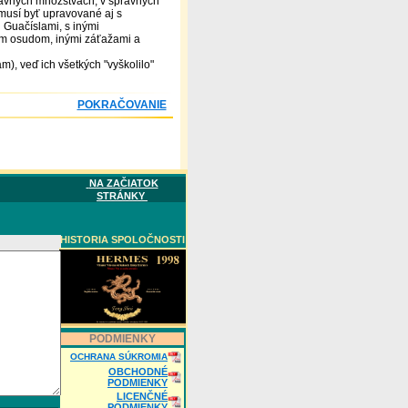
správnych množstvách, v správnych
 musí byť upravované
aj s
i Guačíslami, s inými
ným osudom, inými záťažami
a
m), veď ich všetkých "vyškolilo"
POKRAČOVANIE
NA ZAČIATOK
STRÁNKY
HISTORIA SPOLOČNOSTI
PODMIENKY
OCHRANA SÚKROMIA
OBCHODNÉ
PODMIENKY
LICENČNÉ
PODMIENKY