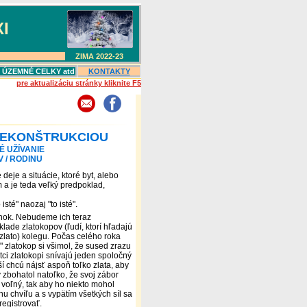
I
ZIMA 2022-2
3
, ÚZEMNÉ CELKY atd
KONTAKTY
pre aktualizáciu stránky kliknite F5
REKONŠTRUKCIOU
 UŽÍVANIE
 / RODINU
 deje a situácie, ktoré byt, alebo
 a je teda veľký predpoklad,
sté" naozaj "to isté".
nok. Nebudeme ich teraz
lade zlatokopov (ľudí, ktorí hľadajú
zlato) kolegu. Počas celého roka
 zlatokop si všimol,
že sused zrazu
tci zlatokopi snívajú jeden spoločný
ší chcú nájsť aspoň toľko zlata, aby
y
zbohatol natoľko, že svoj zábor
 voľný, tak aby ho niekto mohol
nu chvíľu a s vypätím všetkých síl sa
registrovať.