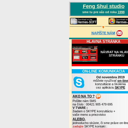
Feng Shui studio
sme tu pre vás od roku
1998
-------------------------------------
--------------------------
▼
NAPÍŠTE NÁM
HLAVNÁ STRÁNKA
NÁVRAT NA HLA
STRÁNKU
ON-LINE KOMUNIKÁCIA
Od novembra 2019
môžete využívať
on-line
konzultácie a školenia
cez aplikáciu
SKYPE
AKO NA TO ?
Pošlite nám SMS
na číslo : 00421 905 479 695
V TVARE :
žiadam o SKYPE konzultáciu +
vaše meno a priezvisko
ALEBO,
jednoducho skúste, či sme práve on-lin
zadajte
SKYPE kontakt :