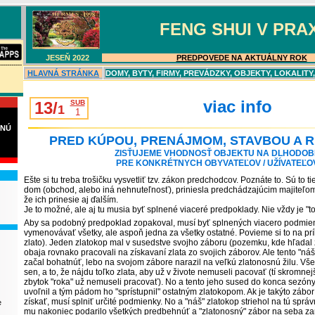
FENG SHUI V PRAX
JESEŇ 202
2
PREDPOVEDE NA AKTUÁLNY ROK
-----------
HLAVN
Á
STRÁNKA
DOMY, BYTY, FIRMY, PREVÁDZKY, OBJEKTY, LOKALITY
viac info
13/
SUB
1
1
VNÚ
PRED KÚPOU, PRENÁJMOM, STAVBOU A 
ZISŤUJEME VHODNOSŤ OBJEKTU NA DLHODOBÉ
PRE KONKRÉTNYCH OBYVATEĽOV / UŽÍVATEĽOV
Ešte si tu treba trošičku vysvetliť tzv. zákon predchodcov. Poznáte to. Sú to tie
dom (obchod, alebo iná nehnuteľnosť), priniesla predchádzajúcim majiteľom
že ich prinesie aj ďalším.
Je to možné, ale aj tu musia byť splnené viaceré predpoklady. Nie vždy je "to i
Aby sa podobný predpoklad zopakoval, musí byť splnených viacero podmie
vymenovávať všetky, ale aspoň jedna za všetky ostatné. Povieme si to na prík
zlato). Jeden zlatokop mal v susedstve svojho záboru (pozemku, kde hľadal 
obaja rovnako pracovali na získavaní zlata zo svojich záborov. Ale tento "náš"
začal bohatnúť, lebo na svojom zábore narazil na veľkú zlatonosnú žilu. Vše
sen, a to, že nájdu toľko zlata, aby už v živote nemuseli pacovať (tí skromnej
zbytok "roka" už nemuseli pracovať). No a tento jeho sused do konca sezón
uvoľnil a tým pádom ho "sprístupnil" ostatným zlatokopom. Ak je takýto zábor
získať, musí splniť určité podmienky. No a "náš" zlatokop striehol na tú správ
e
mu nakoniec podarilo všetkých predbehnúť a "zlatonosný" zábor
na seba za