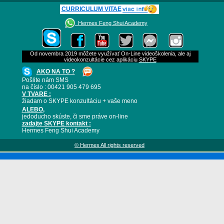
CURRICULUM VITAE
Hermes Feng Shui Academy
Od novembra 2019 môžete využívať On-Line videoškolenia, ale aj
videokonzultácie cez aplikáciu
SKYPE
AKO NA TO ?
Pošlite nám SMS
na číslo : 00421 905 479 695
V TVARE :
žiadam o SKYPE konzultáciu + vaše meno
ALEBO
,
jedoducho skúste, či sme práve on-line
zadajte SKYPE kontakt :
Hermes Feng Shui Academy
© Hermes All rights reserved