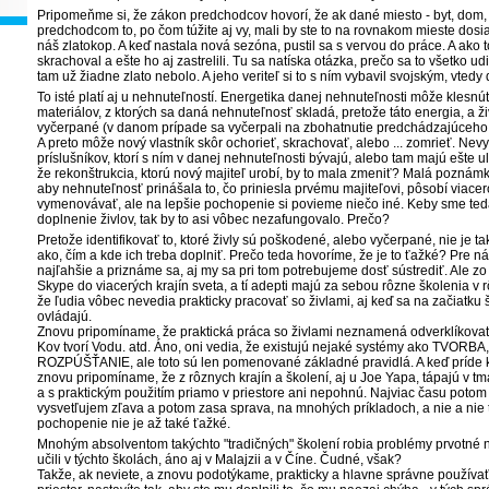
Pripomeňme si, že zákon predchodcov hovorí, že ak dané miesto - byt, dom, po
predchodcom to, po čom túžite aj vy, mali by ste to na rovnakom mieste dosia
náš zlatokop. A keď nastala nová sezóna, pustil sa s vervou do práce. A ako
skrachoval
a ešte ho aj zastrelili. Tu sa natíska otázka, prečo sa to všetko u
tam už žiadne zlato nebolo. A jeho veriteľ si to s ním vybavil svojským, vted
To isté platí aj u nehnuteľností. Energetika danej nehnuteľnosti môže klesnú
materiálov, z ktorých sa daná nehnuteľnosť skladá, pretože táto energia, a ži
vyčerpané (v danom prípade sa vyčerpali na zbohatnutie predchádzajúceho 
A preto môže nový vlastník skôr ochorieť, skrachovať, alebo ... zomrieť. Ne
príslušníkov, ktorí s ním
v danej nehnuteľnosti bývajú, alebo tam majú ešte u
že rekonštrukcia, ktorú nový majiteľ urobí, by to mala zmeniť? Malá poznámk
aby nehnuteľnosť prinášala to, čo priniesla prvému majiteľovi, pôsobí viace
vymenovávať, ale na lepšie pochopenie si povieme niečo iné. Keby sme teda
doplnenie živlov, tak by to asi vôbec nezafungovalo. Prečo?
Pretože identifikovať to, ktoré živly sú poškodené, alebo vyčerpané, nie je také
ako, čím
a kde ich treba doplniť. Prečo teda hovoríme, že je to ťažké? Pre nás 
najľahšie a priznáme sa, aj my sa pri tom potrebujeme dosť sústrediť. Ale zo
Skype do viacerých krajín sveta, a tí adepti majú za sebou rôzne školenia v rô
že ľudia vôbec nevedia prakticky pracovať so živlami, aj keď sa na začiatku š
ovládajú.
Znovu pripomíname, že praktická práca so živlami neznamená odverklíkovať 
Kov tvorí Vodu. atd. Áno, oni vedia, že existujú nejaké systémy ako TV
ROZPÚŠŤANIE, ale toto sú len pomenované základné pravidlá. A keď príde k p
znovu pripomíname, že z rôznych krajín a školení, aj u Joe Yapa, tápajú v tmá
a s praktickým použitím priamo v priestore ani nepohnú. Najviac času potom 
vysvetľujem zľava a
potom zasa sprava, na mnohých príkladoch, a nie a nie t
pochopenie nie je až také ťažké.
Mnohým absolventom takýchto "tradičných" školení robia problémy prvotné n
učili
v týchto školách, áno aj v Malajzii a v Číne. Čudné, však?
T
akže, ak neviete, a znovu podotýkame, prakticky a hlavne správne používať 