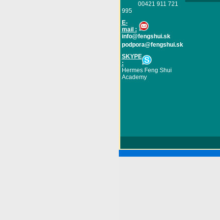
00421 911 721
995
E
-
mail :
info@fengshui.sk
podpora@fengshui.sk
SKYPE
:
Hermes Feng Shui
Academy