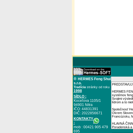
®
HERMES Feng Shui
s.r.o.
Tradícia
stránky od roku
1998
SÍDLO :
Koceľova 1105/1
94901 Nitra
IČO: 44831391
DIČ: 2022856671
KONTAKTY
:
mob : 00421 905 479
695