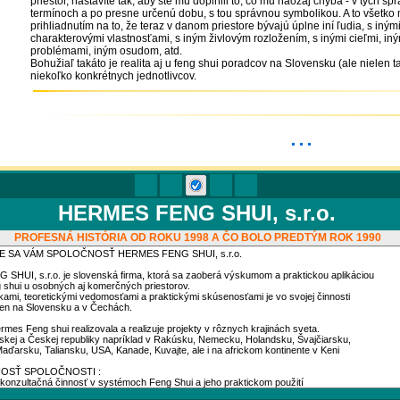
priestor, nastavíte tak, aby ste mu doplnili to, čo mu naozaj chýba - v tých 
termínoch a po presne určenú dobu, s tou správnou symbolikou. A to všetko
prihliadnutím na to, že teraz v danom priestore bývajú úplne iní ľudia, s iným
charakterovými vlastnosťami, s iným živlovým rozložením, s inými cieľmi, i
problémami, iným osudom, atd.
Bohužiaľ takáto je realita aj u feng shui poradcov na Slovensku (ale nielen ta
niekoľko konkrétnych jednotlivcov.
...
HERMES FENG SHUI, s.r.o.
PROFESNÁ HISTÓRIA OD ROKU 1998 A ČO BOLO PREDTÝM ROK 1990