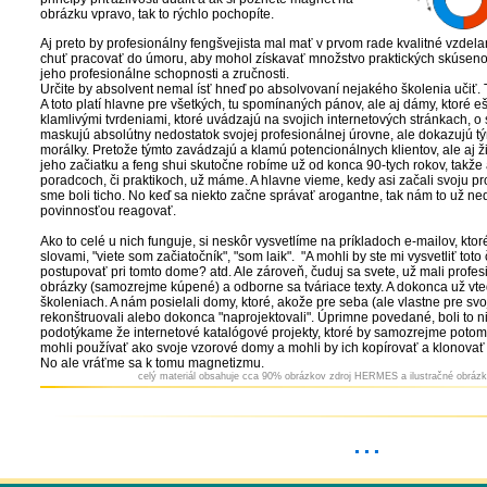
obrázku vpravo, tak to rýchlo pochopíte.
Aj preto by profesionálny fengšvejista mal mať v prvom rade kvalitné vzdel
chuť pracovať do úmoru, aby mohol získavať množstvo praktických skúsenost
jeho profesionálne schopnosti a zručnosti.
Určite by absolvent nemal ísť hneď po absolvovaní nejakého školenia učiť. 
A toto platí hlavne pre všetkých, tu spomínaných pánov, ale aj dámy, ktoré 
klamlivými tvrdeniami, ktoré uvádzajú na svojich internetových stránkach, o s
maskujú absolútny nedostatok svojej profesionálnej úrovne, ale dokazujú t
morálky. Pretože týmto zavádzajú a klamú potencionálnych klientov, ale aj ž
jeho začiatku a feng shui skutočne robíme už od konca 90-tych rokov, takže 
poradcoch, či praktikoch, už máme. A hlavne vieme, kedy asi začali svoju pr
sme boli ticho. No keď sa niekto začne správať arogantne, tak nám to už ne
povinnosťou reagovať.
Ako to celé u nich funguje, si neskôr vysvetlíme na príkladoch e-mailov, ktor
slovami, "viete som začiatočník", "som laik". "A mohli by ste mi vysvetliť tot
postupovať pri tomto dome? atd. Ale zároveň, čuduj sa svete, už mali profes
obrázky (samozrejme kúpené) a odborne sa tváriace texty. A dokonca už vtedy
školeniach. A nám posielali domy, ktoré, akože pre seba (ale vlastne pre svo
rekonštruovali alebo dokonca "naprojektovali". Úprimne povedané, boli to 
podotýkame že internetové katalógové projekty, ktoré by samozrejme poto
mohli používať ako svoje vzorové domy a mohli by ich kopírovať a klonovať
No ale vráťme sa k tomu magnetizmu.
celý materiál obsahuje cca 90% obrázkov zdroj HERMES a
ilustračné obrázk
...