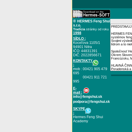
®
HERMES Feng Shui
s.r.o.
Tradícia
stránky od roku
1998
SÍDLO :
Koceľova 1105/1
94901 Nitra
IČO: 44831391
DIČ: 2022856671
KONTAKTY
:
mob : 00421 905 479
695
00421 911 721
995
E
-
mail :
info@fengshui.sk
podpora@fengshui.sk
SKYPE
:
Hermes Feng Shui
Academy