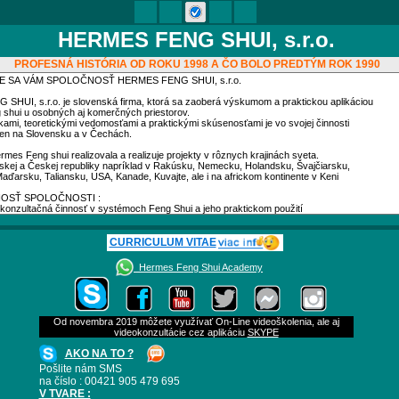
HERMES FENG SHUI, s.r.o.
PROFESNÁ HISTÓRIA OD ROKU 1998 A ČO BOLO PREDTÝM ROK 1990
CURRICULUM VITAE
Hermes Feng Shui Academy
Od novembra 2019 môžete využívať On-Line videoškolenia, ale aj
videokonzultácie cez aplikáciu
SKYPE
AKO NA TO ?
Pošlite nám SMS
na číslo : 00421 905 479 695
V TVARE :