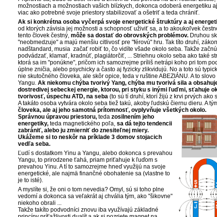
možnostiach a možnostiach vašich blízkych, dokonca odoberá energetiku aj z
viac ako potrebné svoje priestory stabilizovať a ošetriť a teda chrániť.
Ak si konkrétna osoba vyčerpá svoje energetické štruktúry a aj energet
od ktorých závisia jej možnosti a schopnosť uživiť sa, a to akoukoľvek čestn
tento človek čestný,
môže sa dostať do obrovských problémov.
Druhou sku
"neobmedzuje" a majú menšiu citlivosť pre "férovú" hru. Tak títo druhí, zákoni
nadštandard, musia začať robiť to, čo vidíte všade okolo seba. Takže začnú
podvádzať, klamať, kradnúť, plagiátorčiť, ... Striehnu okolo seba ako také stra
ktorá sa im "ponúkne", pričom ich samozrejme príliš netrápi koho pri tom p
úplne zničia, alebo psychicky a často aj fyzicky zlikvidujú. No a toto sú typ
nie skutočného človeka, ale skôr opice, teda v ruštine ABEZIÁNU. A to slov
Yangu.
Ak niekomu chýba tvorivý Yang, chýba mu tvorivá sila a obsahuj
dostredivej sebeckej energie, ktorou, pri styku s inými ľuďmi, sťahuje ok
tvorivosť, úspechu ATD,
na seba
(to sú tí druhí, ktorí žijú z krvi prvých a
A takáto osoba vytvára okolo seba tiež takú, akoby ľudskú čiernu dieru. A 
človeka, ale aj jeho samotná prítomnosť, ovplyvňuje všetkých okolo.
Správnou úpravou priestoru,
teda
zosilnením jeho
energetiky,
teda magnetického poľa,
sa dá tejto tendencii
zabrániť, alebo ju
zmierniť do znesiteľnej miery.
Ukážeme si to neskôr na príklade 3 domov stojacich
vedľa seba.
Ľudí s dostatkom Yinu a Yangu, alebo dokonca s prevahou
Yangu, to prirodzene ťahá, priam priťahuje k ľuďom s
prevahou Yinu. A tí to samozrejme hneď využijú na svoje
energetické, ale najmä finančné obohatenie sa (vlastne to
je to isté).
A myslíte si, že oni o tom nevedia? Omyl, sú si toho plne
vedomí a dokonca sa veľakrát aj chvália tým, ako "šikovne"
niekoho obrali ...
Takže takíto podvodníci znovu iba využívajú základné
princípy príťažlivosti dualít a ak si pozriete magnet na