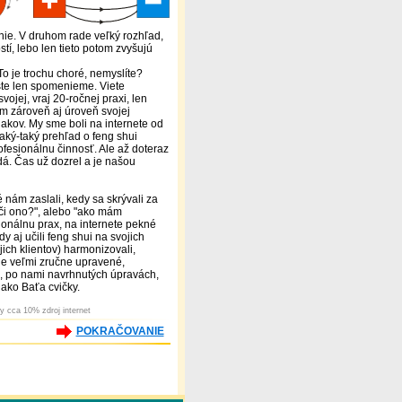
anie. V druhom rade veľký rozhľad,
í, lebo len tieto potom zvyšujú
To je trochu choré, nemyslíte?
ešte len spomenieme. Viete
vojej, vraj 20-ročnej praxi, len
ým zároveň aj úroveň svojej
iakov. My sme boli na internete od
aký-taký prehľad o feng shui
ofesionálnu činnosť. Ale až doteraz
dá. Čas už dozrel a je našou
é nám zaslali, kedy sa skrývali za
o či ono?", alebo "ako mám
ionálnu prax, na internete pekné
 aj učili feng shui na svojich
jich klientov) harmonizovali,
nie veľmi zručne upravené,
m, po nami navrhnutých úpravách,
 ako Baťa cvičky.
y cca 10% zdroj internet
POKRAČOVANIE