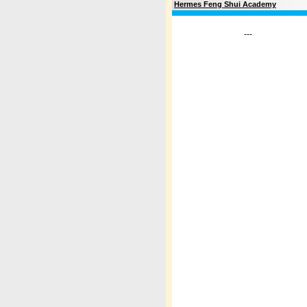
Hermes Feng Shui Academy
---