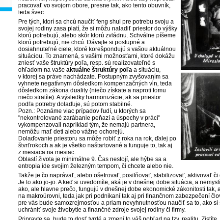
pracovať vo svojom obore, presne tak, ako tento obuvník,
teda švec.
Pre tých, ktorí sa chcú naučiť feng shui pre potrebu svoju a
svojej rodiny zasa platí, že si môžu naladiť priestor do výšky
ktorú potrebujú, alebo skôr ktorú zvládnu. Schválne píšeme
ktorú potrebujú, nie chcú. Dávajte si postupné a
dosiahnuteľné ciele, ktoré korešpondujú s vašou aktuálnou
situáciou. To znamená, s vašimi možnosťami, ktoré dokážu
zniesť vaše štruktúry poľa, resp. sú realizovateľné s
ohľadom na vaše
aktuálne štruktúry poľa
a situáciu,
v ktorej sa práve nachádzate. Postupným zvyšovaním sa
vyhnete negatívnym dôsledkom kompenzačných vĺn, teda
dôsledkom zákona duality (niečo získate a naproti tomu
niečo stratíte). A výsledky harmonizácie, ak sa priestor
podľa potreby dolaďuje, sú potom stabilné.
Pozn.: Poznáme viac prípadov ľudí, u ktorých sa
"nekontrolované zarábanie peňazí a úspechy v práci"
vykompenzovali napríklad tým, že nemajú partnera,
nemôžu mať deti alebo vážne ochorejú.
Dolaďovanie priestoru sa môže robiť z roka na rok, ďalej po
štvrťrokoch a ak je všetko naštartované a funguje to, tak aj
z mesiaca na mesiac.
Oblastí života je minimálne 9. Čas nestojí, ale hýbe sa a
entropia ide svojim železným tempom, či chcete alebo nie.
Takže je čo naprávať, alebo ošetrovať, posilňovať, stabilizovať, aktivovať či
Je to ako jo-jo. A keď si uvedomíte, aká je v dnešnej dobe situácia, a nemysl
ako, ale hlavne prečo, fungujú v dnešnej dobe ekonomické zákonitosti tak, ak
na makroúrovni, teda jak pri podnikaní tak aj pri finančnom zabezpečení čl
pre vás bude samozrejmosťou a priam nevyhnutnosťou naučiť sa to, ako si s
uchrániť svoje živobytie a finančné zdroje svojej rodiny či firmy.
Pripravte sa, bude to dosť tvrdé a zmení to váš pohľad na tzv. realitu. Zistíte