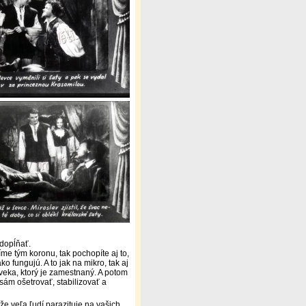
 dopĺňať.
íme tým koronu, tak pochopíte aj to,
o fungujú. A to jak na mikro, tak aj
oveka, ktorý je zamestnaný. A potom
ám ošetrovať, stabilizovať a
, že veľa ľudí parazituje na vašich