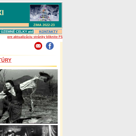
I
ZIMA 2022-23
, ÚZEMNÉ CELKY atd
KONTAKTY
pre aktualizáciu stránky kliknite F5
TÚRY