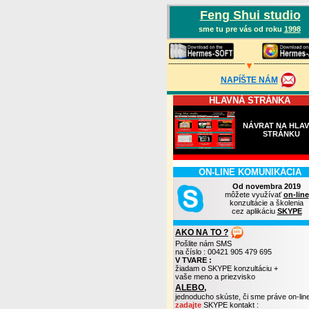
Feng Shui studio
sme tu pre vás od roku
1998
-------------------------------------
--------------------------
▼
NAPÍŠTE NÁM
HLAVNÁ STRÁNKA
NÁVRAT NA HLA
STRÁNKU
ON-LINE KOMUNIKÁCIA
Od novembra 2019
môžete využívať
on-line
konzultácie a školenia
cez aplikáciu
SKYPE
AKO NA TO ?
Pošlite nám SMS
na číslo : 00421 905 479 695
V TVARE :
žiadam o SKYPE konzultáciu +
vaše meno a priezvisko
ALEBO,
jednoducho skúste, či sme práve on-lin
zadajte
SKYPE kontakt :