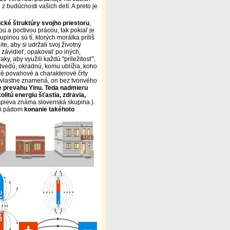
 budúcnosti vašich detí. A preto je
ické štruktúry svojho priestoru
,
ou a poctivou prácou, tak pokiaľ je
pinou sú tí, ktorých morálka príliš
te, aby si udržali svoj životný
 závidieť, opakovať po iných,
ky, aby využili každú "príležitosť",
odvedú, okradnú, komu ublížia, koho
ické povahové a charakterové črty
o vlastne znamená, on bez tvorivého
e prevahu Yinu. Teda nadmieru
olitú energiu šťastia, zdravia,
ko spieva známa slovenská skupina.).
tým pádom
konanie takéhoto