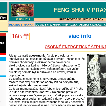
FENG SHUI V PRAX
JESEŇ 202
2
PREDPOVEDE NA AKTUÁLNY ROK
-----------
HLAVN
Á
STRÁNKA
DOMY, BYTY, FIRMY, PREVÁDZKY, OBJEKTY, LOKALITY
viac info
16/
SUB
3
1
VNÚ
OSOBNÉ ENERGETICKÉ ŠTRUK
Ale teraz malé upozornenie
. Ak ste profesionálny
fengšvejista, tak musíte dodržiavať pravidlo - zákonitosť, že
obuvník chodí bosý, elektrikár nemá dokončenú
elektrorotvody, aj keď to môže byť životu nebezpečné :))
atd. Teda harmonizácia by vo vašom prípade (vo vašom
priestore) nemala byť realizovaná na úrovni, ktorú tu
popisujeme.
Vy, ktorí sa chcete Feng Shui venovať profesionálne,
môžete mať svoj priestor odladený
len na nevyhnutnej
základnej štandardnej úrovni.
Čo teda znamená zákonitosť "obuvník chodí bosý"? Prečo
je nutné túto zákonitosť dodržať? No presne preto, čo
vidíme v rozprávke "Pyšná princezná". Ak je práca človeka
jeho osudom a poslaním, teda má v danom obore pracovať
e
pre iných, tak takto je vlastne zabezpečené, aby nespyšnel,
nezlenivel, nepovyšoval sa nad inými. A teda aby neprestal