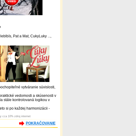
?
eblbís, Pat a Mat, CukyLuky ...,
pochopiteľné vytváranie súvislosti,
 praktické vedomosti a skúsenosti v
la stále kontrolovaná logikou v
eto si po každej harmonizácii -
y cca 10% zdroj internet
POKRAČOVANIE