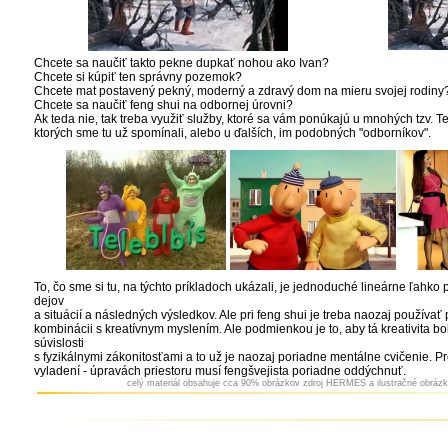
Chcete sa naučiť takto pekne dupkať nohou ako Ivan?
Chcete si kúpiť ten správny pozemok?
Chcete mat postavený pekný, moderný a zdravý dom na mieru svojej rodiny
Chcete sa naučiť feng shui na odbornej úrovni?
Ak teda nie, tak treba využiť služby, ktoré sa vám ponúkajú u mnohých tzv. Tel
ktorých
sme tu už spomínali, alebo u ďalších, im podobných "odborníkov".
To, čo sme si tu, na týchto príkladoch ukázali, je jednoduché lineárne ľahko 
dejov
a situácií a následných výsledkov. Ale pri feng shui je treba naozaj používať
kombinácii s kreatívnym myslením. Ale podmienkou je to, aby tá kreativita bo
súvislosti
s fyzikálnymi zákonitosťami a to už je naozaj poriadne mentálne cvičenie. Pr
vyladení - úpravách priestoru musí fengšvejista poriadne oddýchnuť.
celý materiál obsahuje cca 90% obrázkov zdroj HERMES a
ilustračné obrázk
...