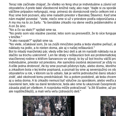
Teraz iste začínate chápať, že všetko vo feng shui je individuálne a závisí od
obyvateľov. A preto také všeobecné knižné rady, ako napr. "dajte si za sporák
väčšine prípadov nefungujú, resp. prinesú do domácnosti niečo celkom iné 
Raz sme boli pozvaní, aby sme naladili priestor v Banskej Štiavnici. Keď sme
nám majiteľ povedal : "viete, niečo sme si už v priestore podľa odporúčania z 
A my mu na to zo žartu : "to benátske zrkadlo na stene vedľa jedálenského s
A on že áno.
"No a čo sa stalo?" spýtali sme sa.
"No preto som vás vlastne zavolal, lebo som sa presvedčil, že to síce funguje
v knižke."
"A ako naopak?" spýtali sme sa.
"No viete, očakával som, že sa zvýši množstvo jedla a teda vlastne peňazí, al
náklady na jedlo, a to nielen doma, ale aj v našej reštaurácii."
Bol to mladý manželský pár, vtedy ešte bez detí a ak im narástli náklady na j
stačilo sa trochu uskromniť. Len tie straty v reštaurácii boli asi problematickej
viacčlennej rodine s kŕdľom šarvancov vo vývoji, to by už bol trochu väčší pro
individuálne, priestor od priestoru. Ale samotná osobná skúsenosť je vždy n
A ešte jedna drobnosť, Ak by sme poznali pôdorys bytu, alebo domu, ktorého
a zrkadlom bola v tej knihe popísaná, a poznali by sme aj severojužnú os o
obyvateľov a rok, v ktorom sa to udialo, tak je veľmi jednoduché danú situá
zistiť, aké okolnosti tomu predchádzali. No a potom podobné, ak teda chcem
aj u seba doma. A to zrkadlo nemusí byť výlučne za sporákom, alebo vedľa j
navolené tam, kde sa dané tendencie, teda ako sme tu ukazovali časopriesto
zásada platí pri všetkom. A rozprávka môže pokračovať: "a žili šťastne, až po
ale najdôležitejší), a mali veľa veľa (zdravých) detí."