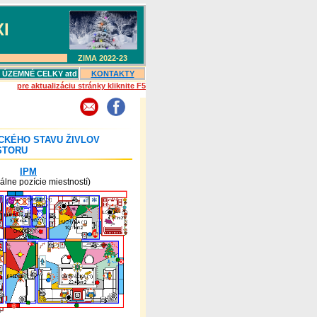
I
ZIMA 2022-23
, ÚZEMNÉ CELKY atd
KONTAKTY
pre aktualizáciu stránky kliknite F5
CKÉHO STAVU ŽIVLOV
STORU
IPM
uálne pozície miestností)