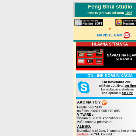
Feng Shui studio
sme tu pre vás od roku
1998
-------------------------------------
--------------------------
▼
NAPÍŠTE NÁM
HLAVNÁ STRÁNKA
NÁVRAT NA HLA
STRÁNKU
ON-LINE KOMUNIKÁCIA
Od novembra 2019
môžete využívať
on-line
konzultácie a školenia
cez aplikáciu
SKYPE
AKO NA TO ?
Pošlite nám SMS
na číslo : 00421 905 479 695
V TVARE :
žiadam o SKYPE konzultáciu +
vaše meno a priezvisko
ALEBO,
jednoducho skúste, či sme práve on-lin
zadajte
SKYPE kontakt :