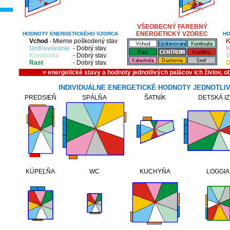
VŠEOBECNÝ
FAREBNÝ
ENERGETICKÝ VZOREC
HODNOTY ENERGETICKÉHO VZORCA
HO
Vchod
- Mierne poškodený stav
K
Uzdravovanie
- Dobrý stav.
K
Kontinuita
- Dobrý stav.
S
Rast
- Dobrý stav.
D
= energetické stavy a hodnoty jednotlivých palácov
ich živlov, o
INDIVIDUÁLNE ENERGETICKÉ HODNOTY JEDNOTLI
PREDSIEŇ
SPÁLŇA
ŠATNÍK
DETSKÁ I
KÚPEĽŇA
WC
KUCHYŇA
LOGGIA