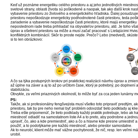
Keď už poznáme energetiku celého priestoru a aj jeho jednotlivých miestností
svetové strany, oblasti života sú poškodené a naopak, tak ako ďalší krok na
vybavenie priestoru zo živlového a energetického hľadiska. Ďalej posudzuje
priestoru nepoškodzuje energeticky podhodnotené časti priestoru, teda poško
zariadenie a vybavenie nepoškodzuje časti priestoru, ktoré majú energetiku r
neposlednom rade treba prihliadať na obyvateľov priestoru, atd. Je toho vša
úprav a ošetrení priestoru sa môže a musí začať pracovať s Lietajúcimi Hvi
konfliktných kombinácií. Skôr to proste nejde. Prečo? Lebo (medveď), skús
si to len obrázkovo:
A čo sa týka postupných krokov pri praktickej realizácii návrhu úprav a zmien 
až úplne na záver a aj to až po určitom čase, ktorý je potrebný, po doplnení 
stabilizáciu.
Obvykle, za veľmi priaznivých okolností, to môže byť za cca jeden lunárny m
PS:
Takže, ak si profesionálny fengšvejista musí všetko toto pripraviť predtým,
priestoru, tak by pre neho nemal byť problém odovzdať tieto podklady aj klie
Treba ešte pripomenúť, že tieto podklady každý praktik potrebuje, lebo ak h
miestnosť odladiť na samostatnom liste A4 a to preto, aby podrobne a jedno
upraviť, čo, ako a kde premiestniť, ako a čo a hlavne kde presne umiestniť a
použiť, a to podotýkame pre každú miestnosť, alebo priestor samostatne.
Ak to neurobí, klient môže mať vážne pochybnosti, že nič, resp. len veľmi má
urobil.