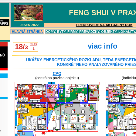
FENG SHUI V PRAX
JESEŇ 202
2
PREDPOVEDE NA AKTUÁLNY ROK
-----------
HLAVN
Á
STRÁNKA
DOMY, BYTY, FIRMY, PREVÁDZKY, OBJEKTY, LOKALITY
viac info
18/
SUB
3
1
VNÚ
UKÁŽKY ENERGETICKÉHO ROZKLADU, TEDA ENERGETI
KONKRÉTNEHO ANALYZOVANÉHO PRIE
CPO
(centrálna pozícia objektu)
(individ
e