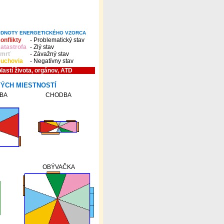
DNOTY ENERGETICKÉHO VZORCA
onflikty
- Problematický stav
atastrofa
- Zlý stav
mrť
- Závažný stav
uchovia
- Negatívny stav
blastí života, orgánov, ATD
VÝCH MIESTNOSTÍ
ZBA
CHODBA
OBÝVAČKA