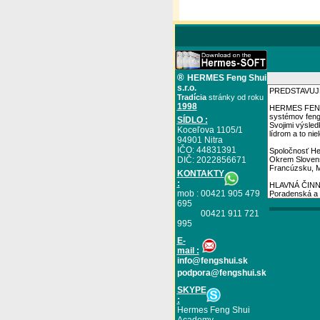
®
HERMES Feng Shui
s.r.o.
Tradícia
stránky od roku
1998
SÍDLO :
Koceľova 1105/1
94901 Nitra
IČO: 44831391
DIČ: 2022856671
KONTAKTY
:
mob : 00421 905 479
695
00421 911 721
995
E
-
mail :
info@fengshui.sk
podpora@fengshui.sk
SKYPE
:
Hermes Feng Shui