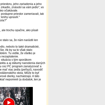
 priestoru, jeho zariadenia a jeho
 zrkadlo, znásobí sa vám jedlo", vo
ako očakávate.
 postupne priestor zameriavali, tak
knihy upravili."
tola?"
, ale trochu opačne, ako písali
e stalo sa, že nám narástli len
edlo, nebolo to také dramatické,
šie. Ak by sa to však stalo
blém. Tu vidíte, že všetko je
a nezaplatenie.
 situácia s tým sporákom
bjektu a aj dátumy narodenia daných
ciu cez PC program zanalyzovať a
e mať viac jedla (peňazí), navodiť
edálenského stola. Môže to byť
rové dierky, nachádzajú. A táto
kiaľ nepomreli (a dodatok, ten je