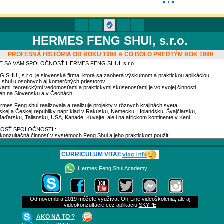
HERMES FENG SHUI, s.r.o.
PROFESNÁ HISTÓRIA OD ROKU 1998 A ČO BOLO PREDTÝM ROK 1990
CURRICULUM VITAE
Hermes Feng Shui Academy
Od novembra 2019 môžete využívať On-Line videoškolenia, ale aj
videokonzultácie cez aplikáciu
SKYPE
AKO NA TO ?