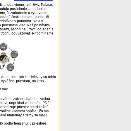
, a teda vieme, aké živly, Paláce,
sleduje posúdenie zariadenia a
me, či zariadenie a vybavenie
dené časti priestoru, alebo, či
elatívne v poriadku. No a v
k podstatne viac. A až po návrhu
ezdami, aspoň na úrovni odladenia
te trochu pouvažovať. Pripomíname
v priestore, tak tie Hviezdy sa robia
a vyvážení priestoru, na jeho
esiac.
 ako vôbec začne s harmonizáciou
ntovi, napríklad vo formáte PDF.
armonizuje priestor, musí každú
značne klientovi popísal, čo má
 aké materiály a farby sa majú
lo podľa feng shui v priestore