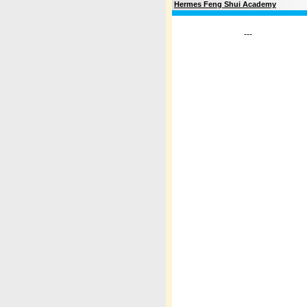
Hermes Feng Shui Academy
---