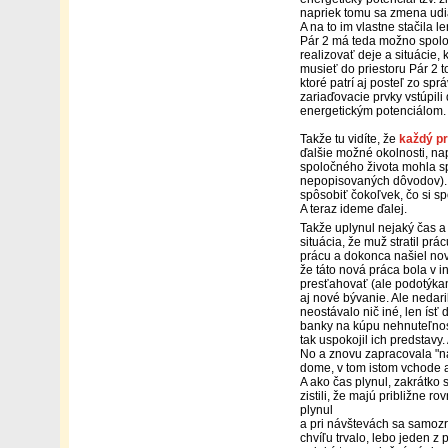
napriek tomu sa zmena udi
A na to im vlastne stačila 
Pár 2 má teda možno spoloč
realizovať deje a situácie, 
musieť do priestoru Pár 2 t
ktoré patrí aj posteľ zo sp
zariaďovacie prvky vstúpili
energetickým potenciálom
Takže tu vidíte, že
každý pr
ďalšie možné okolnosti, napr
spoločného života mohla sp
nepopisovaných dôvodov). 
spôsobiť čokoľvek, čo si sp
A teraz ideme ďalej.
Takže uplynul nejaký čas a 
situácia, že muž stratil pr
prácu a dokonca našiel novú
že táto nová práca bola v i
presťahovať (ale podotýkame
aj nové bývanie. Ale nedari
neostávalo nič iné, len ísť
banky na kúpu nehnuteľnosti
tak uspokojil ich predstavy. 
No a znovu zapracovala "ná
dome, v tom istom vchode a 
A ako čas plynul, zakrátko 
zistili, že majú približne 
plynul
a pri návštevách sa samozre
chvíľu trvalo, lebo jeden z