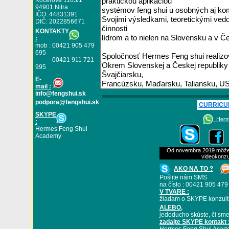
Koceľova 1105/1
94901 Nitra
IČO: 44831391
DIČ: 2022856671
KONTAKTY
:
mob : 00421 905 479
695
00421 911 721
995
E
-
mail :
info@fengshui.sk
podpora@fengshui.sk
CURRICU
SKYPE
Herme
:
Hermes Feng Shui
Academy
Od novembra 2019 môžete
videokonzu
AKO NA TO ?
Pošlite nám SMS
na číslo : 00421 905 479
V TVARE :
žiadam o SKYPE konzult
ALEBO
,
jedoducho skúste, či sme
zadajte SKYPE kontakt 