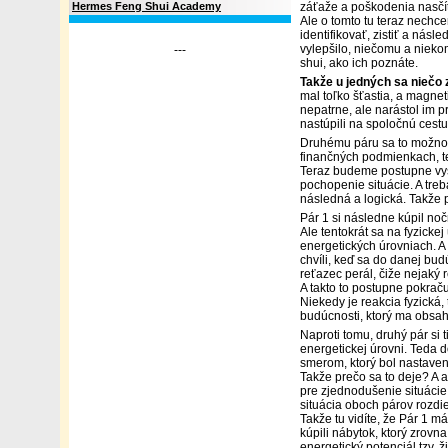
Hermes Feng Shui Academy
záťaže a poškodenia nasčí
Ale o tomto tu teraz nechc
identifikovať, zistiť a násl
vylepšilo, niečomu a niekom
---
shui, ako ich poznáte.
Takže u jedných sa niečo 
mal toľko šťastia, a magneti
nepatrne, ale narástol im p
nastúpili na spoločnú cestu
Druhému páru sa to možno 
finančných podmienkach, t
Teraz budeme postupne vysve
pochopenie situácie. A treb
následná a logická. Takže
Pár 1 si následne kúpil noč
Ale tentokrát sa na fyzickej
energetických úrovniach. A 
chvíli, keď sa do danej bud
reťazec perál, čiže nejaký 
A takto to postupne pokrač
Niekedy je reakcia fyzická, 
budúcnosti, ktorý ma obsah
Naproti tomu, druhý pár si t
energetickej úrovni. Teda d
smerom, ktorý bol nastavený
Takže prečo sa to deje? A a
pre zjednodušenie situácie
situácia oboch párov rozdie
Takže tu vidíte, že Pár 1 m
kúpili nábytok, ktorý zrovn
energetický potenciál tzv. ž