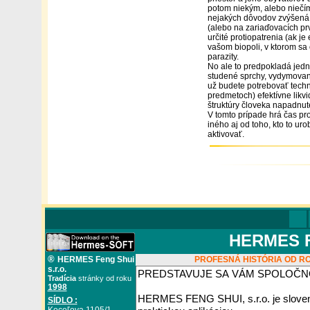
potom niekým, alebo niečí
nejakých dôvodov zvýšená zá
(alebo na zariaďovacích pr
určité protiopatrenia (ak je
vašom biopoli, v ktorom sa
parazity.
No ale to predpokladá jedn
studené sprchy, vydymovanie
už budete potrebovať techni
predmetoch) efektívne likvi
štruktúry človeka napadnut
V tomto prípade hrá čas pro
iného aj od toho, kto to uro
aktivovať.
HERMES FE
®
HERMES Feng Shui
PROFESNÁ HISTÓRIA OD RO
s.r.o.
Tradícia
stránky od roku
1998
SÍDLO :