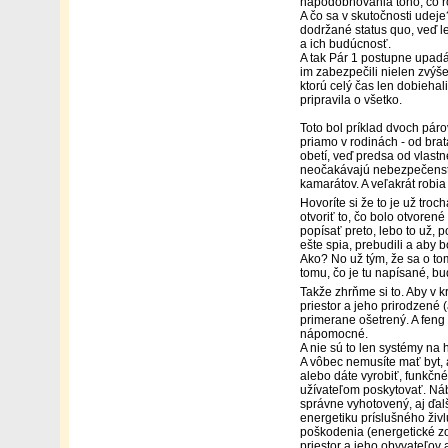
napodobňovania toho, čo ro
A čo sa v skutočnosti udeje
dodržané status quo, veď le
a ich budúcnosť.
A tak Pár 1 postupne upadá 
im zabezpečili nielen zvýše
ktorú celý čas len dobiehali
pripravila o všetko.
Toto bol príklad dvoch páro
priamo v rodinách - od brat
obetí, veď predsa od vlast
neočakávajú nebezpečenstv
kamarátov. A veľakrát robi
Hovoríte si že to je už tro
otvoriť to, čo bolo otvoren
popísať preto, lebo to už, p
ešte spia, prebudili a aby 
Ako? No už tým, že sa o tom 
tomu, čo je tu napísané, bud
Takže zhrňme si to. Aby v 
priestor a jeho prirodzené 
primerane ošetrený. A feng
nápomocné.
A nie sú to len systémy na 
A vôbec nemusíte mať byt, 
alebo dáte vyrobiť, funkčné
užívateľom poskytovať. Náb
správne vyhotovený, aj ďal
energetiku príslušného živl
poškodenia (energetické z
priestor a jeho obyvateľov