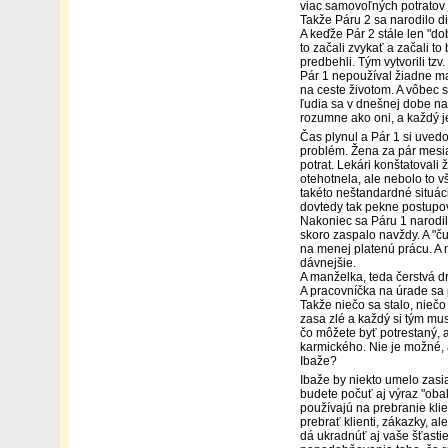
viac samovoľných potratov
Takže Páru 2 sa narodilo di
A keďže Pár 2 stále len "do
to začali zvykať a začali to 
predbehli. Tým vytvorili tzv
Pár 1 nepoužíval žiadne ma
na ceste životom. A vôbec s
ľudia sa v dnešnej dobe na
rozumne ako oni, a každý j
Čas plynul a Pár 1 si uvedo
problém. Žena za pár mesia
potrat. Lekári konštatovali
otehotnela, ale nebolo to v
takéto neštandardné situáci
dovtedy tak pekne postupova
Nakoniec sa Páru 1 narodil
skoro zaspalo navždy. A "ču
na menej platenú prácu. A n
dávnejšie.
A manželka, teda čerstvá dr
A pracovníčka na úrade sa 
Takže niečo sa stalo, niečo 
zasa zlé a každý si tým mus
čo môžete byť potrestaný, a
karmického. Nie je možné, a
Ibaže?
Ibaže by niekto umelo zasi
budete počuť aj výraz "oba
používajú na prebranie klie
prebrať klienti, zákazky, al
dá ukradnúť aj vaše šťasti