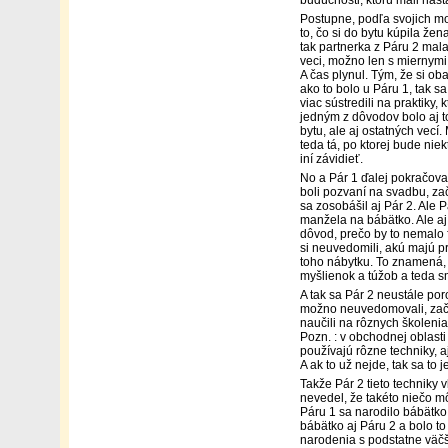
budúcnosti, ktorú mali nas
Postupne, podľa svojich mož
to, čo si do bytu kúpila žen
tak partnerka z Páru 2 mal
veci, možno len s miernymi
A čas plynul. Tým, že si ob
ako to bolo u Páru 1, tak sa
viac sústredili na praktiky
jedným z dôvodov bolo aj t
bytu, ale aj ostatných vec
teda tá, po ktorej bude nie
iní závidieť.
No a Pár 1 ďalej pokračoval
boli pozvaní na svadbu, zač
sa zosobášil aj Pár 2. Ale 
manžela na bábätko. Ale aj k
dôvod, prečo by to nemalo f
si neuvedomili, akú majú p
toho nábytku. To znamená, 
myšlienok a túžob a teda sm
A tak sa Pár 2 neustále por
možno neuvedomovali, začali
naučili na rôznych školeniac
Pozn. : v obchodnej oblasti 
používajú rôzne techniky, a
A ak to už nejde, tak sa to
Takže Pár 2 tieto techniky v
nevedel, že takéto niečo m
Páru 1 sa narodilo bábätko
bábätko aj Páru 2 a bolo to
narodenia s podstatne väčš