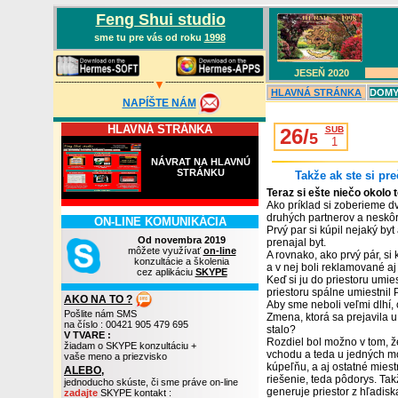
Feng Shui studio
sme tu pre vás od roku
1998
JESEŇ 202
0
-------------------------------------
-------------------------------------
▼
HLAVN
Á
STRÁNKA
DOMY,
NAPÍŠTE NÁM
HLAVNÁ STRÁNKA
26/
SUB
5
1
NÁVRAT NA HLAVNÚ
STRÁNKU
Takže ak ste si pre
Teraz si ešte niečo okolo
Ako príklad si zoberieme d
druhých partnerov a neskôr
ON-LINE KOMUNIKÁCIA
Prvý par si kúpil nejaký byt
Od novembra 2019
prenajal byt.
môžete využívať
on-line
A rovnako, ako prvý pár, si
konzultácie a školenia
a v nej boli reklamované aj
cez aplikáciu
SKYPE
Keď si ju do priestoru umies
priestoru spálne umiestnil 
AKO NA TO ?
Aby sme neboli veľmi dlhí,
Pošlite nám SMS
Zmena, ktorá sa prejavila u
na číslo : 00421 905 479 695
stalo?
V TVARE :
Rozdiel bol možno v tom, že
žiadam o SKYPE konzultáciu +
vchodu
a teda u jedných m
vaše meno a priezvisko
kúpeľňu, a aj ostatné miest
ALEBO,
riešenie, teda pôdorys. Ta
jednoducho skúste, či sme práve on-line
generuje priestor z hľadisk
zadajte
SKYPE kontakt :