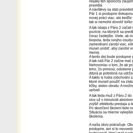
nejaký ten spoločný záujem,
pravidlá.
A návštevy sa stali pravide
Pár 1 si postupne dokupova
novej práci viac, ale keďže 
tak si nemohli dovoliť toľko
A tak obaja z Páru 2 začali 
pozície, na ktorých sa pre
čoraz častejšie. Viete, ak 
biopola, teda svojho osudu. 
zamestnaní zarobí viac, ešt
musel urobiť, aby zarobil vi
menej.
A tento dej bude postupne g
A tak náš Pár 2 začne mať 
Nehovoriac o tom, že ak pra
toho, čo prinesú, odoberie p
(ktorá je potrebná na udrža
A takto si ľudia (obchodní z
ktoré museli použiť na zís
tržby, alebo obratu. A mož
upísali.
A tak teda muž z Páru 2 do 
síce už v minulosti absolvo
zvýšiť efektivitu predaja a 
Po skončení školení tieto n
Situácia sa mierne vylepšil
školenia.
A naša story pokračuje. Oba
postupne, ani si to neuvedo