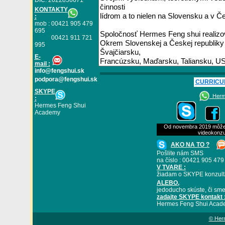
DIČ: 2022856671
KONTAKTY
:
mob : 00421 905 479
695
00421 911 721
995
E
-
mail :
info@fengshui.sk
podpora@fengshui.sk
CURRICU
SKYPE
Herme
:
Hermes Feng Shui
Academy
Od novembra 2019 môžete
videokonzu
AKO NA TO ?
Pošlite nám SMS
na číslo : 00421 905 479
V TVARE :
žiadam o SKYPE konzult
ALEBO
,
jedoducho skúste, či sme
zadajte SKYPE kontakt 
Hermes Feng Shui Acad
© Herm