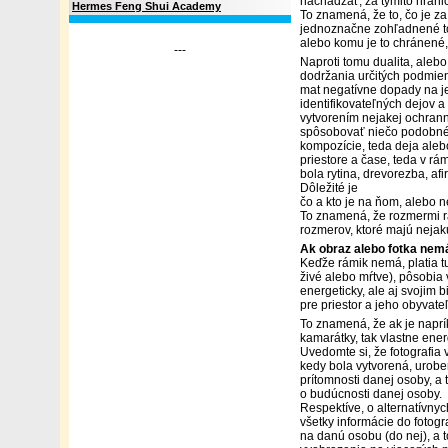
nachádzať, za týmito hrani
Hermes Feng Shui Academy
To znamená, že to, čo je za
jednoznačne zohľadnené to,
alebo komu je to chránené, n
---
Naproti tomu dualita, aleb
dodržania určitých podmien
mat negatívne dopady na jed
identifikovateľných dejov a
vytvorením nejakej ochrann
spôsobovať niečo podobné, 
kompozície, teda deja alebo
priestore a čase, teda v rám
bola rytina, drevorezba, afi
Dôležité je
čo a kto je na ňom, alebo n
To znamená, že rozmermi r
rozmerov, ktoré majú nejak
Ak obraz alebo fotka nem
Keďže rámik nemá, platia tu 
živé alebo mŕtve), pôsobia 
energeticky, ale aj svojim 
pre priestor a jeho obyvate
To znamená, že ak je naprík
kamarátky, tak vlastne ene
Uvedomte si, že fotografia
kedy bola vytvorená, uroben
prítomnosti danej osoby, a t
o budúcnosti danej osoby.
Respektíve, o alternatívny
všetky informácie do fotogr
na danú osobu (do nej), a t