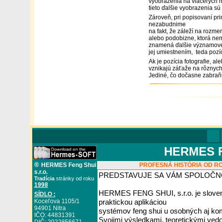
vyobrazenia na viacerých mi
tieto ďalšie vyobrazenia s
Zároveň, pri popisovaní pr
nezabudnime
na fakt, že záleží na rozme
alebo podobizne, ktorá nem
znamená ďalšie významové h
jej umiestnením, teda pozí
Ak je pozícia fotografie, a
vznikajú záťaže na rôznych ú
Jediné, čo dočasne zabraňuj
HERMES FE
®
HERMES Feng Shui
PROFESNÁ HISTÓRIA OD RO
s.r.o.
Tradícia
stránky od roku
1998
SÍDLO :
Koceľova 1105/1
94901 Nitra
IČO: 44831391