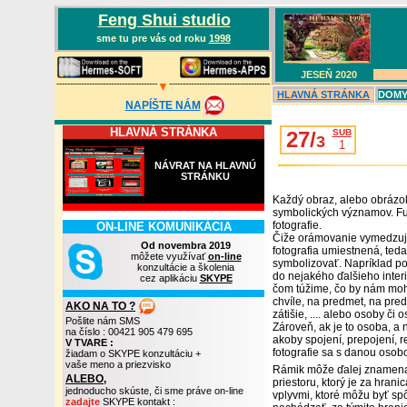
Feng Shui studio
sme tu pre vás od roku
1998
JESEŇ 202
0
-------------------------------------
-------------------------------------
▼
HLAVN
Á
STRÁNKA
DOMY,
NAPÍŠTE NÁM
HLAVNÁ STRÁNKA
27/
SUB
3
1
NÁVRAT NA HLAVNÚ
STRÁNKU
Každý obraz, alebo obrázok,
symbolických významov. Fun
fotografie.
ON-LINE KOMUNIKÁCIA
Čiže orámovanie vymedzuje 
Od novembra 2019
fotografia umiestnená, ted
môžete využívať
on-line
symbolizovať. Napríklad po
konzultácie a školenia
do nejakého ďalšieho inter
cez aplikáciu
SKYPE
čom túžime, čo by nám moh
chvíle, na predmet, na pred
AKO NA TO ?
zátišie, .... alebo osoby či 
Pošlite nám SMS
Zároveň, ak je to osoba, a 
na číslo : 00421 905 479 695
akoby spojení, prepojení, r
V TVARE :
fotografie sa s danou oso
žiadam o SKYPE konzultáciu +
vaše meno a priezvisko
Rámik môže ďalej znamenať
ALEBO,
priestoru, ktorý je za hra
jednoducho skúste, či sme práve on-line
vplyvmi, ktoré môžu byť s
zadajte
SKYPE kontakt :