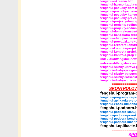
fengshui-skolenia.htm
fengshui-harmonizacia-s
fengshui-posudky-dom-
fengshui-posudky-chata
fengshui-posudky-kancel
fengshui-posudky-preva
fengshui-projekty-domu
fengshui-projekty-rodi
fengshui-projekty-rodin
fengshui-dom-rekonstruk
fengshui-kancelaria-rek
fengshui-chalupa-chata-
fengshui-prevadzka-reko
fengshui-rezort-rekonst
fengshui-kontrola-projek
fengshui-kontrola-projek
fengshui-kontrola-projek
index-auditfengshui-new
index-auditfengshui-new
fengshui-sluzby-uprava-
fengshui-sluzby-patogen
fengshui-sluzby-patogen
fengshui-sluzby-rozkresl
fengshui-sluzby-struktu
===========
SKONTROLOV
fengshui-program-
fengshui-program-pre-p
fengshui-aplikacia-pre-
fengshui-ebook.htm#ebo
fengshui-podpora.
fengshui-podpora-stahuj
fengshui-podpora-prve-
fengshui-podpora-kondi
fengshui-podpora-lunar.
fengshui-aplikacie
===========
S
PO