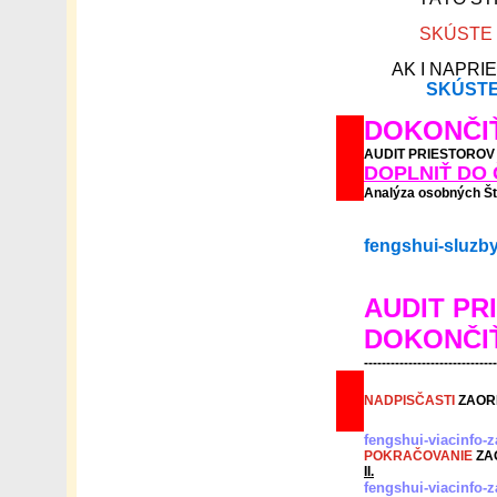
SKÚSTE 
AK I NAPRI
SKÚSTE
DOKONČIŤ
AUDIT PRIESTOROV
DOPLNIŤ DO 
Analýza osobných Št
fengshui-sluzb
AUDIT PR
DOKONČI
------------------------------
NADPISČASTI
ZAOR
fengshui-viacinfo
POKRAČOVANIE
ZA
II.
fengshui-viacinfo