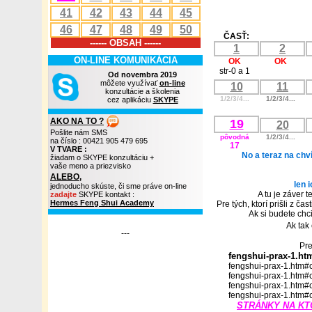
41
42
43
44
45
46
47
48
49
50
ČASŤ:
------ OBSAH ------
1
2
ON-LINE KOMUNIKÁCIA
OK
OK
str-0 a 1
Od novembra 2019
môžete využívať
on-line
10
11
konzultácie a školenia
1/2/3/4...
1/2/3/4...
cez aplikáciu
SKYPE
AKO NA TO ?
19
20
Pošlite nám SMS
pôvodná
1/2/3/4...
na číslo : 00421 905 479 695
17
V TVARE :
No a teraz na ch
žiadam o SKYPE konzultáciu +
vaše meno a priezvisko
ALEBO,
len 
jednoducho skúste, či sme práve on-line
A tu je záver 
zadajte
SKYPE kontakt :
Hermes Feng Shui Academy
Pre tých, ktorí prišli z č
Ak si budete chci
Ak tak
---
Pre
fengshui-prax-1.ht
fengshui-prax-1.htm#
fengshui-prax-1.htm#
fengshui-prax-1.htm#
fengshui-prax-1.htm#
STRÁNKY NA KT