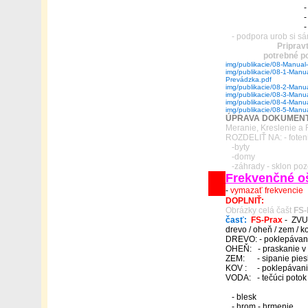
- na čo slúž
- výpočet 
- čo dos
- podpora urob si s
Pripravt
potrebné p
img/publikacie/08-Manual-
img/publikacie/08-1-Manua
Prevádzka.pdf
img/publikacie/08-2-Manual
img/publikacie/08-3-Manua
img/publikacie/08-4-Manua
img/publikacie/08-5-Manua
ÚPRAVA DOKUMEN
Meranie, Kreslenie a 
ROZDELIŤ NA: - foten
-byty
-domy
-záhrady - sklon po
Frekvenčné oš
-
vymazať frekvencie
DOPLNIŤ:
Obrázky celá čašt
FS-
časť:
FS-Prax
- ZVU
drevo / oheň / zem / k
DREVO: - poklepávan
OHEŇ: - praskanie v 
ZEM: - sipanie pies
KOV : - poklepávanie
VODA: - tečúci potok
- blesk
- hrom - hrmenie