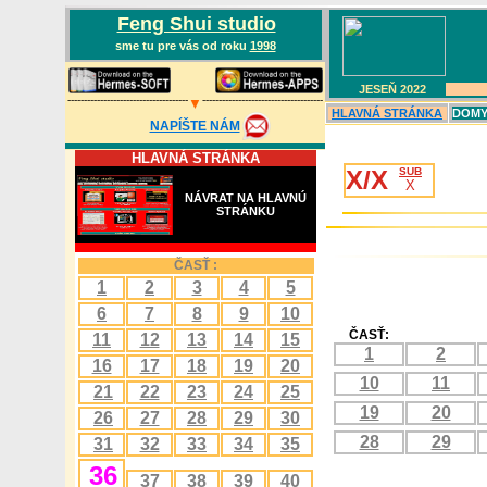
Feng Shui studio
sme tu pre vás od roku
1998
JESEŇ 202
2
-------------------------------------
-------------------------------------
▼
HLAVN
Á
STRÁNKA
DOMY,
NAPÍŠTE NÁM
HLAVNÁ STRÁNKA
X/X
SUB
X
NÁVRAT NA HLAVNÚ
STRÁNKU
ČASŤ :
1
2
3
4
5
6
7
8
9
10
ČASŤ:
11
12
13
14
15
1
2
16
17
18
19
20
10
11
21
22
23
24
25
19
20
26
27
28
29
30
28
29
31
32
33
34
35
36
37
38
39
40