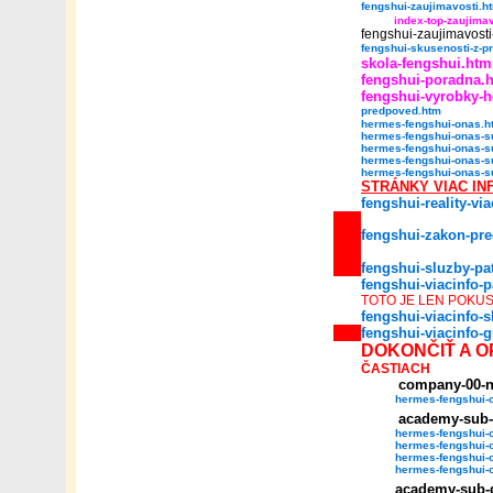
fengshui-zaujimavosti.h
index-top-zaujima
fengshui-zaujimavosti
fengshui-skusenosti-z-p
skola-fengshui.htm
fengshui-poradna.
fengshui-vyrobky-
predpoved.htm
hermes-fengshui-onas.h
hermes-fengshui-onas-s
hermes-fengshui-onas-s
hermes-fengshui-onas-s
hermes-fengshui-onas-s
STRÁNKY VIAC IN
fengshui-reality-vi
fengshui-zakon-pr
fengshui-sluzby-pa
fengshui-viacinfo-
TOTO JE LEN POKU
fengshui-viacinfo-s
fengshui-viacinfo-
DOKONČIŤ A O
ČASTIACH
company-00-
hermes-fengshui-
academy-sub-
hermes-fengshui-
hermes-fengshui-
hermes-fengshui-
hermes-fengshui-
academy-sub-g