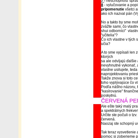
7
-
neschopnosť správn
8
- vylučovanie a pop
pripomenutie
všetci a
ako ich nazval pán (Vy
No a takto by sme mohl
zvážte sami, čo vlastne
shui odborníci" vlastn
"učitelia"?
Čo ich vlastne v tých
učia?
A to sme vypísali len
ktorých
sa ale odvíjajú ďalšie 
nevyhnutné vykonať, ab
vlastne usilujete, ted
naprojektovaniu pries
Takže znova si toto ce
toho vyplývajúce čo vl
Podľa nášho názoru, to
"kasírovanie" finančn
poskytnú.
ČERVENÁ PE
Ale ešte taký malý pra
a spektrálnych frekve
Určite ste počuli o tz
červená.
Naozaj ste schopný u
Tak teraz vysvetlenie 
pomoc si zoberieme p