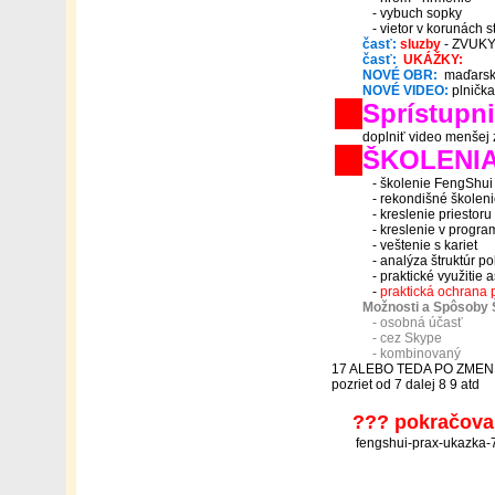
- vybuch sopky
- vietor v korunách 
časť:
sluzby
- ZVUKY 
časť:
UKÁŽKY:
NOVÉ OBR:
maďars
NOVÉ VIDEO:
plnička
Sprístupn
doplniť video menšej 
ŠKOLENIA
- školenie FengShui 
- rekondišné školeni
- kreslenie priestoru
- kreslenie v program
- veštenie s kariet
- analýza štruktúr po
- praktické využitie a
-
praktická ochrana 
Možnosti a Spôsoby 
- osobná účasť
- cez Skype
- kombinovaný
17 ALEBO TEDA PO ZME
pozriet od 7 dalej 8 9 atd
??? pokračova
fengshui-prax-ukazka-