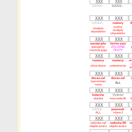
XXX
XXX
1/2/3/4...
1/2/3/4...
XXX
XXX
1/2/3/4...
rozbory
zuzina
analyzy
analyzy
obyvatelov
obyvatelov
XXX
XXX
mental-pôs
liet-hv-zalo
patogény
ZALOZNE
cvicenia-joga
TEXTY
XXX
XXX
rozmery
rozmery
re
okna-dvere
umiestnenie
p
XXX
XXX
docas-zal
docas-zal
tvar-rozmer
ALL
-vone
XXX
XXX
katarina
Vydrzel
ukazka
nery-rada-fb
b
XXX
XXX
1/2/3/4...
pozemok
ALL
+dom-1
XXX
XXX
radovka-zal
radovka-06
r
objekt-anal-x
objekt-anal-x