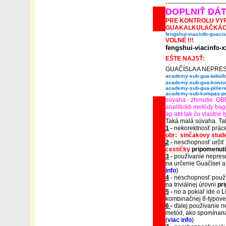
------------------------------
DOPLNIŤ DÁ
PRE KONTROLU VY
GUAKALKULAČKÁ
fengshui-viacinfo-guacis
VOLNÉ !!!
fengshui-viacinfo-
EŠTE NAJSŤ:
GUAČÍSLA A NEPRESNO
academy-sub-gua-tabulk
academy-sub-gua-konzul
academy-sub-gua-pilier
academy-sub-kompas-pr
súvaha - zhrnutie. 
analitické metódy bag
ap atd tak čo vlastne 
Taká malá súvaha. Tak
1
-
nekorektnosť práce
obr: sinčakovy stude
2
-
neschopnosť určiť
cestičky
pripomenut
3
-
používanie nepres
na určenie Guačísel a
info
)
4
- neschopnosť použív
na triviálnej úrovni
pr
5
-
no a pokiaľ ide o L
kombinačnej 8-typove
6
-
ďalej používanie n
metód, ako spomínan
(
viac info
)