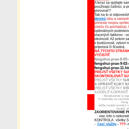
A teraz sa spýtajte s
používajú čašníci, a 
prirovnať?
Tak na to si odpovedz
detskú
izbu a zamysli
prinesie svojou symbo
(niečo čo prichádza), 
optimálnych podmienok 
viacerých faktorov - o
okolností. Až potom s
v budúcnosti, vytvorí
príjemná či šťastná.
NA TÝCHTO STRÁNK
VYČISTIŤ
fengshui-prax-8-05-
fengshui-prax-9-02-
fengshui-prax-11.h
PREJSŤ VŠETKY S
SKONTROLOVAŤ SU
PREJSŤ VŠETKY
SU
A UPRAVIŤ KLIKY N
PREJSŤ VŠETKY
ST
A DOPLIŤ A OPRAVI
Nezabudnite si zapí
V materiály sa nachádz
Feng 
môže neskôr pomôcť v r
zaujali, 
ZAORIENTOVANIE PR
- viac info o nekorek
KONTROLA : všetky S
-
časť služby
-
???
-
- ako to 