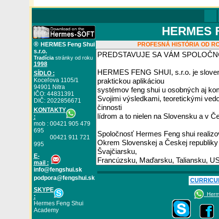
HERMES FE
®
HERMES Feng Shui
PROFESNÁ HISTÓRIA OD RO
s.r.o.
Tradícia
stránky od roku
1998
SÍDLO :
Koceľova 1105/1
94901 Nitra
IČO: 44831391
DIČ: 2022856671
KONTAKTY
:
mob : 00421 905 479
695
00421 911 721
995
E
-
mail :
info@fengshui.sk
podpora@fengshui.sk
CURRICU
SKYPE
Herme
:
Hermes Feng Shui
Academy