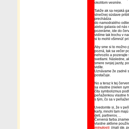
okolitom vesmíre.
Takže ak sa nejaká g
slnečnej sústave pribl
prechádza
do namodralého odtieň
alebo galaxia od nás 
pozeráme, ide do červ
vidíme tak trochu v n
si to mohli všimnúť pr
Aby sme si to možno pr
pozná, tak sa večer po
nehrozilo a pozerajte
svetlami. Následne, a
smere svojej jazdy, po
vidíte.
Uznávame že zadné sve
postačuje.
No a teraz k tej červe
sa vlastne (nielen sym
číta symbolizmus podľ
peňaženkou vlastne h
s tým, čo sa v peňaž
Uvedomte si, že v pe
karty, mnohí tam majú 
detí, partnerov, ...
Červená farba znamená
vlastne aktívne použív
minulosti
(mali ste, p