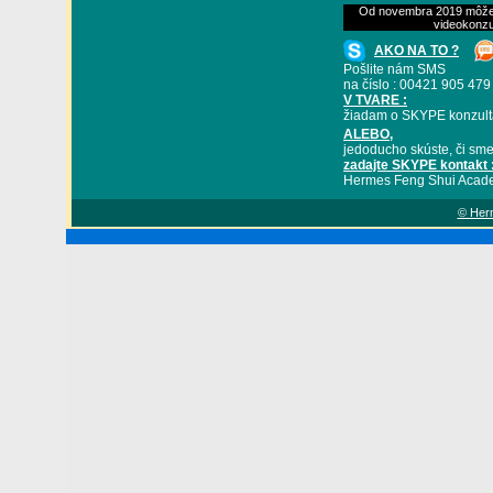
Od novembra 2019 môžete
videokonzu
AKO NA TO ?
Pošlite nám SMS
na číslo : 00421 905 479
V TVARE :
žiadam o SKYPE konzult
ALEBO
,
jedoducho skúste, či sme
zadajte SKYPE kontakt 
Hermes Feng Shui Acad
© Herm