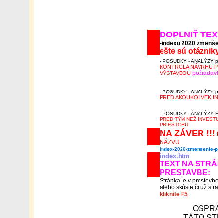
DOPLNIŤ TE
-indexu 2020 zmenše
ešte sú otázn
- POSUDKY - ANALÝZY pr
KONTROLA NÁVRHU 
požiadav
VÝSTAVBOU
- POSUDKY - ANALÝZY pr
PRED AKOUKOĽVEK I
- POSUDKY - ANALÝZY FS
PRED TÝM NEŽ INVESTU
PRIESTORU
NA ZÁVER !!!
NÁZVU
index-2020-zmensenie-
index.htm
TEXT NA STR
PRESTAVBE:
Stránka je v prestevb
alebo skúste či už str
kliknite F5
OSPRA
TÁTO ST